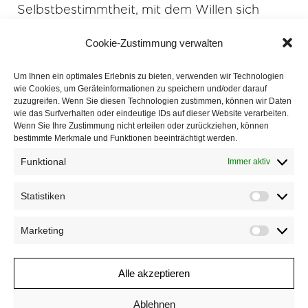
Selbstbestimmtheit, mit dem Willen sich
Verantwortung zu stellen. Die ihre eigene
Cookie-Zustimmung verwalten
Haltung kennen und damit anderen Halt
geben. Denn es geht immer ums Ganze und
Um Ihnen ein optimales Erlebnis zu bieten, verwenden wir Technologien
wie Cookies, um Geräteinformationen zu speichern und/oder darauf
wir haben immer einen Anteil daran.
zuzugreifen. Wenn Sie diesen Technologien zustimmen, können wir Daten
wie das Surfverhalten oder eindeutige IDs auf dieser Website verarbeiten.
Wenn Sie Ihre Zustimmung nicht erteilen oder zurückziehen, können
bestimmte Merkmale und Funktionen beeinträchtigt werden.
Funktional
Immer aktiv
Statistiken
Statisti
Marketing
Marketi
Alle akzeptieren
Ablehnen